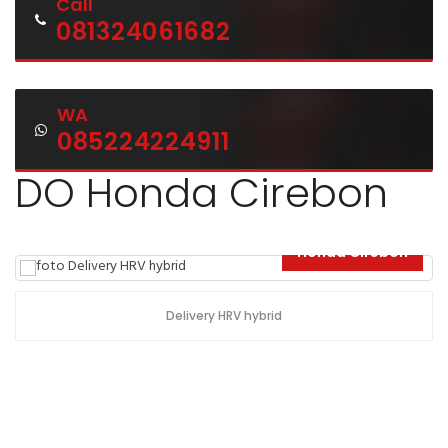
Call
081324061682
WA
085224224911
DO Honda Cirebon