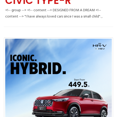
CIVIC TYPE-R
<!-- group --> <!-- content --> DESIGNED FROM A DREAM <!--
content --> "I have always loved cars since I was a small child". ,