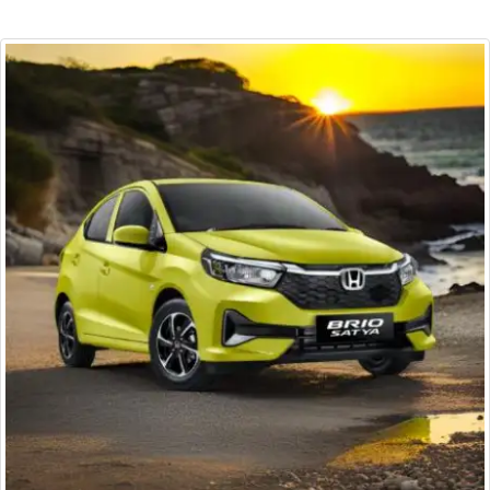
HONDA HR-V SE CIREBON
Dapatkan Special Promo Harga Cash / Kredit
HONDA HR-V
SE CIREBON Cirebon
Termurah, &
Promo HONDA HR-V
SE CIREBON Cirebon
Terbaik. bisa di beli baik cash maupun
kredit hanya di dealer.