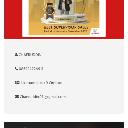
CHAERUDDIN
085224224911
Jl kesunean no 9 Cirebon
Chaeruddin.911@gmail.com